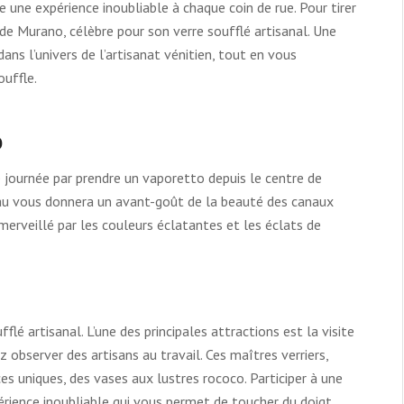
 une expérience inoubliable à chaque coin de rue. Pour tirer
 de Murano, célèbre pour son verre soufflé artisanal. Une
ans l’univers de l’artisanat vénitien, tout en vous
ouffle.
o
ournée par prendre un vaporetto depuis le centre de
eau vous donnera un avant-goût de la beauté des canaux
merveillé par les couleurs éclatantes et les éclats de
flé artisanal. L’une des principales attractions est la visite
z observer des artisans au travail. Ces maîtres verriers,
es uniques, des vases aux lustres rococo. Participer à une
rience inoubliable qui vous permet de toucher du doigt