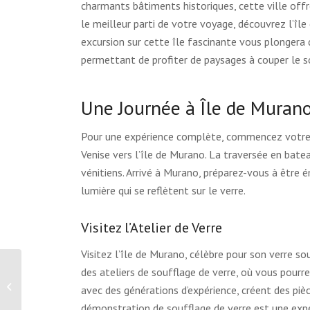
charmants bâtiments historiques, cette ville offre
le meilleur parti de votre voyage, découvrez l’île
excursion sur cette île fascinante vous plongera d
permettant de profiter de paysages à couper le s
Une Journée à Île de Muran
Pour une expérience complète, commencez votre j
Venise vers l’île de Murano. La traversée en bat
vénitiens. Arrivé à Murano, préparez-vous à être é
lumière qui se reflètent sur le verre.
Visitez l’Atelier de Verre
Visitez l’île de Murano, célèbre pour son verre souf
des ateliers de soufflage de verre, où vous pourre
Gondole sur le Grand Canal – Venise,
avec des générations d’expérience, créent des pièc
Italie
démonstration de soufflage de verre est une expé