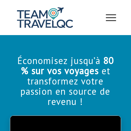
Économisez jusqu’à
80
% sur vos voyages
et
transformez votre
passion en source de
revenu !