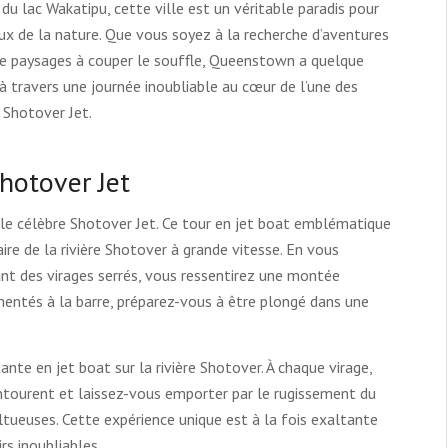
u lac Wakatipu, cette ville est un véritable paradis pour
x de la nature. Que vous soyez à la recherche d’aventures
e paysages à couper le souffle, Queenstown a quelque
 à travers une journée inoubliable au cœur de l’une des
 Shotover Jet.
hotover Jet
le célèbre Shotover Jet. Ce tour en jet boat emblématique
re de la rivière Shotover à grande vitesse. En vous
ant des virages serrés, vous ressentirez une montée
mentés à la barre, préparez-vous à être plongé dans une
.
te en jet boat sur la rivière Shotover. À chaque virage,
ntourent et laissez-vous emporter par le rugissement du
ltueuses. Cette expérience unique est à la fois exaltante
s inoubliables.