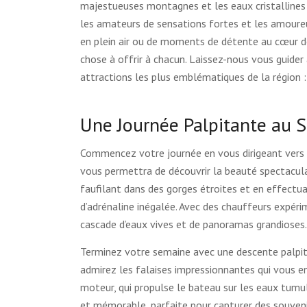
majestueuses montagnes et les eaux cristallines d
les amateurs de sensations fortes et les amoureu
en plein air ou de moments de détente au cœur d
chose à offrir à chacun. Laissez-nous vous guider
attractions les plus emblématiques de la région :
Une Journée Palpitante au S
Commencez votre journée en vous dirigeant vers 
vous permettra de découvrir la beauté spectaculai
faufilant dans des gorges étroites et en effectu
d’adrénaline inégalée. Avec des chauffeurs expéri
cascade d’eaux vives et de panoramas grandioses
Terminez votre semaine avec une descente palpitan
admirez les falaises impressionnantes qui vous e
moteur, qui propulse le bateau sur les eaux tumu
et mémorable, parfaite pour capturer des souvenir