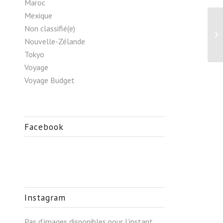
Maroc
Mexique
Non classifié(e)
Sp
Ve
Nouvelle-Zélande
Tokyo
Voyage
Voyage Budget
Facebook
Instagram
Pas d’images disponibles pour l’instant