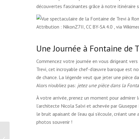
découvertes fascinantes grâce à notre itinéraire
Attribution : NikonZ7II, CC BY-SA 4.0
, via Wikim
Une Journée à Fontaine de T
Commencez votre journée en vous dirigeant vers 
Trevi, cet incroyable chef-d’œuvre baroque est n
de chance. La légende veut que jeter une pièce da
Alors n’oubliez pas:
jetez une pièce dans la Fonta
À votre arrivée, prenez un moment pour admirer le
l’architecte Nicola Salvi et achevée par Giusepp
le bruit apaisant de l’eau qui s’écoule, créant un
photos souvenir !
Panthéon – Rome, Italie