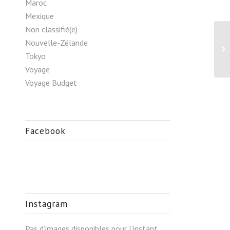
Maroc
Mexique
Non classifié(e)
Nouvelle-Zélande
Pl
Tokyo
Voyage
Voyage Budget
Facebook
Instagram
Pas d’images disponibles pour l’instant